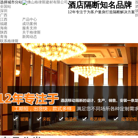
选择城市分站
首
酒店隔断知名品牌
全国站
深圳
12年专注于为客户量身打造隔断解决方案
广西
江西
产品中心
福建
成功案例
海南
服务支持
陕西
关于格律斯
青海
新闻动态
联系格律斯
顺德东城酒楼