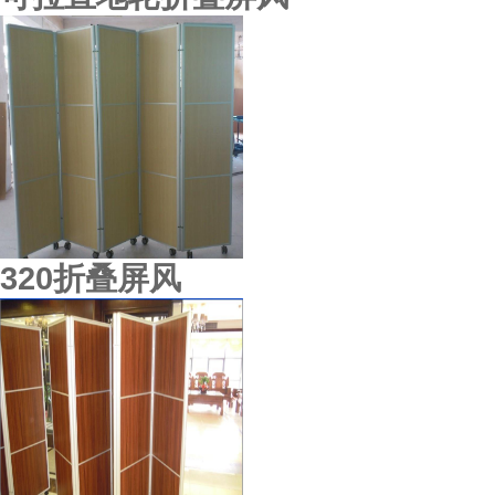
顺德东城酒楼
320折叠屏风