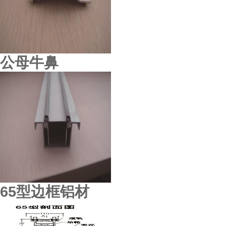
广东揭阳榕江大酒店
公母牛鼻
65型边框铝材