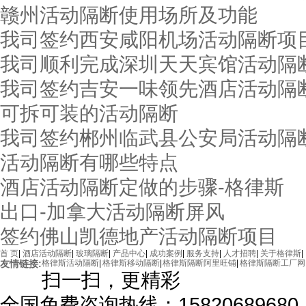
赣州活动隔断使用场所及功能
我司签约西安咸阳机场活动隔断项
我司顺利完成深圳天天宾馆活动隔
我司签约吉安一味领先酒店活动隔
可拆可装的活动隔断
我司签约郴州临武县公安局活动隔
活动隔断有哪些特点
酒店活动隔断定做的步骤-格律斯
出口-加拿大活动隔断屏风
签约佛山凯德地产活动隔断项目
首 页
|
酒店活动隔断
|
玻璃隔断
|
产品中心
|
成功案例
|
服务支持
|
人才招聘
|
关于格律斯
|
友情链接:
格律斯活动隔断
|
格律斯移动隔断
|
格律斯隔断阿里旺铺
|
格律斯隔断工厂网
扫一扫，更精彩
全国免费咨询热线：15820689680