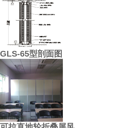
虎门利国机械厂
GLS-65型剖面图
可拉直地轮折叠屏风