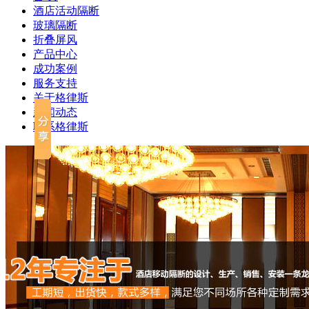
酒店活动隔断
玻璃隔断
折叠屏风
产品中心
成功案例
服务支持
关于格律斯
新闻动态
武汉美国百威啤酒厂
联系格律斯