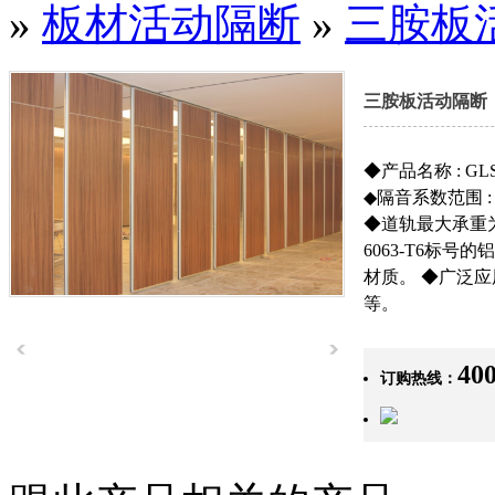
»
板材活动隔断
»
三胺板
三胺板活动隔断
◆产品名称 : GL
◆隔音系数范围 : 3
◆道轨最大承重为 
武汉美国百威啤酒厂
6063-T6标
材质。 ◆广泛
等。
400
订购热线：