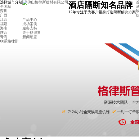
选择城市分站
首
酒店隔断知名品牌
全国站
深圳
12年专注于为客户量身打造隔断解决方案
广西
江西
产品中心
福建
成功案例
海南
服务支持
陕西
关于格律斯
青海
新闻动态
联系格律斯