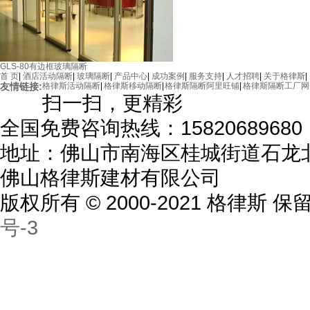
GLS-80有边框玻璃隔断
首 页
|
酒店活动隔断
|
玻璃隔断
|
产品中心
|
成功案例
|
服务支持
|
人才招聘
|
关于格律斯
|
友情链接:
格律斯活动隔断
|
格律斯移动隔断
|
格律斯隔断阿里旺铺
|
格律斯隔断工厂网
扫一扫，更精彩
全国免费咨询热线：15820689680
地址：佛山市南海区桂城街道石龙北
佛山格律斯建材有限公司
版权所有 © 2000-2021 格律斯
号-3