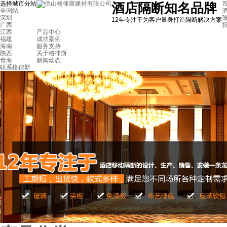
选择城市分站
首
酒店隔断知名品牌
全国站
深圳
12年专注于为客户量身打造隔断解决方案
广西
江西
产品中心
福建
成功案例
海南
服务支持
陕西
关于格律斯
青海
新闻动态
联系格律斯
海南三亚高尔夫会所