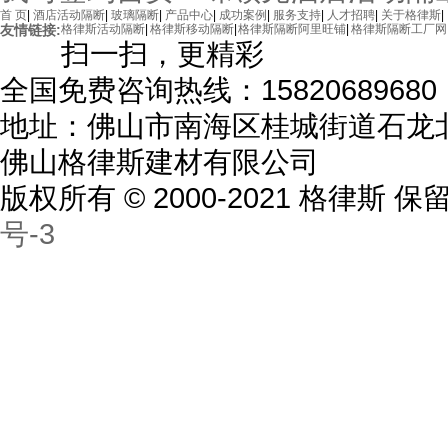
首 页
|
酒店活动隔断
|
玻璃隔断
|
产品中心
|
成功案例
|
服务支持
|
人才招聘
|
关于格律斯
|
友情链接:
格律斯活动隔断
|
格律斯移动隔断
|
格律斯隔断阿里旺铺
|
格律斯隔断工厂网
扫一扫，更精彩
全国免费咨询热线：15820689680
地址：佛山市南海区桂城街道石龙北
佛山格律斯建材有限公司
海南三亚高尔夫会所
版权所有 © 2000-2021 格律斯
号-3