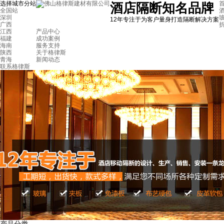
选择城市分站
首
酒店隔断知名品牌
全国站
深圳
12年专注于为客户量身打造隔断解决方案
广西
江西
产品中心
福建
成功案例
海南
服务支持
陕西
关于格律斯
青海
新闻动态
联系格律斯
海南五月花会所