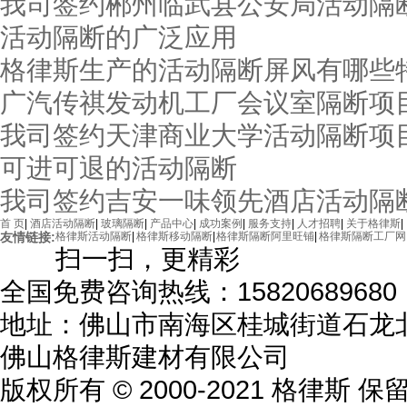
我司签约郴州临武县公安局活动隔
活动隔断的广泛应用
海南五月花会所
格律斯生产的活动隔断屏风有哪些
广汽传祺发动机工厂会议室隔断项
我司签约天津商业大学活动隔断项
可进可退的活动隔断
我司签约吉安一味领先酒店活动隔
首 页
|
酒店活动隔断
|
玻璃隔断
|
产品中心
|
成功案例
|
服务支持
|
人才招聘
|
关于格律斯
|
友情链接:
格律斯活动隔断
|
格律斯移动隔断
|
格律斯隔断阿里旺铺
|
格律斯隔断工厂网
扫一扫，更精彩
全国免费咨询热线：15820689680
地址：佛山市南海区桂城街道石龙北
佛山格律斯建材有限公司
版权所有 © 2000-2021 格律斯