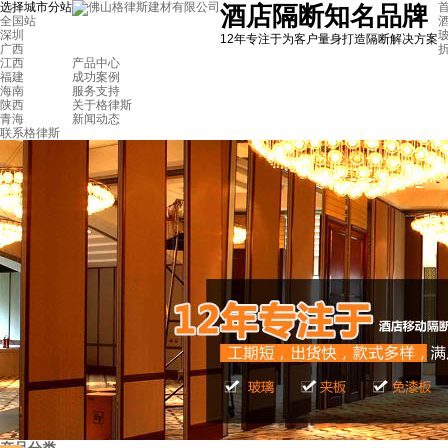
选择城市分站
首
酒店隔断知名品牌
全国站
深圳
12年专注于为客户量身打造隔断解决方案
广西
江西
产品中心
福建
成功案例
海南
服务支持
陕西
关于格律斯
青海
新闻动态
联系格律斯
顺德东城酒楼