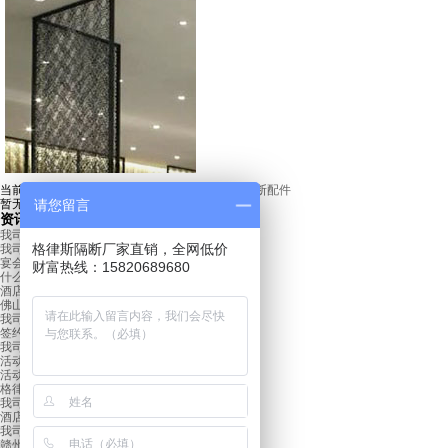
当前位置：
首页
»
产品中心
»
玻璃隔断
»
玻璃隔断配件
暂无数据
请您留言
资讯
我司成功签约西安唐都医院会议室活动隔断项目
格律斯隔断厂家直销，全网低价
我司签约天津商业大学活动隔断项目
宴会厅隔断如何进行保养？
财富热线：15820689680
什么是活动隔断？
酒店隔断的特点
佛山活动隔断与空间如何搭配
我司签约华大基因活动隔断项目
签约佛山凯德地产活动隔断项目
我司签约福建省公安边防总队隔断项目
活动隔断屏风厂家
活动隔断有隔音效果吗？
格律斯宴会厅隔断如何保养？
我司签约柳州中国石化活动隔断项目
酒店活动隔断定做的步骤-格律斯
广州万联证券公司
我司签约徐州师范大学活动隔断项目
赣州活动隔断使用场所及功能