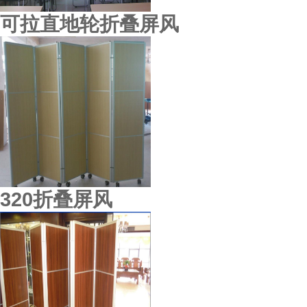
可拉直地轮折叠屏风
320折叠屏风
天心酒楼