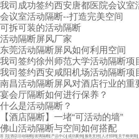
我司成功签约西安唐都医院会议室
会议室活动隔断--打造完美空间
可拆可装的活动隔断
活动隔断屏风厂家
东莞活动隔断屏风如何利用空间
我司签约徐州师范大学活动隔断项
我司签约西安咸阳机场活动隔断项
南昌活动隔断屏风对酒店行业的重
东莞鸿业机械厂
宴会厅隔断如何进行保养？
什么是活动隔断？
【酒店隔断】一堵“可活动的墙”
佛山活动隔断与空间如何搭配
首 页
|
酒店活动隔断
|
玻璃隔断
|
产品中心
|
成功案例
|
服务支持
|
人才招聘
|
关于格律斯
|