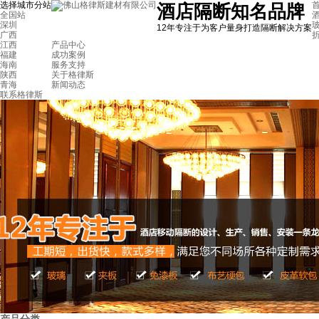
选择城市分站
首
酒店隔断知名品牌
全国站
深圳
12年专注于为客户量身打造隔断解决方案
广西
江西
产品中心
福建
成功案例
海南
服务支持
陕西
关于格律斯
青海
新闻动态
联系格律斯