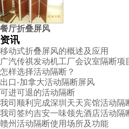
餐厅折叠屏风
资讯
移动式折叠屏风的概述及应用
广汽传祺发动机工厂会议室隔断项
怎样选择活动隔断？
出口-加拿大活动隔断屏风
广州万联证券公司
可进可退的活动隔断
我司顺利完成深圳天天宾馆活动隔
我司签约吉安一味领先酒店活动隔
赣州活动隔断使用场所及功能