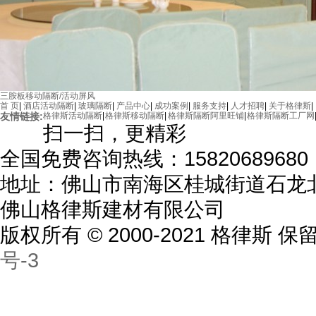
三胺板移动隔断/活动屏风
首 页
|
酒店活动隔断
|
玻璃隔断
|
产品中心
|
成功案例
|
服务支持
|
人才招聘
|
关于格律斯
|
友情链接:
格律斯活动隔断
|
格律斯移动隔断
|
格律斯隔断阿里旺铺
|
格律斯隔断工厂网
扫一扫，更精彩
全国免费咨询热线：15820689680
地址：佛山市南海区桂城街道石龙北
佛山格律斯建材有限公司
版权所有 © 2000-2021 格律斯
号-3