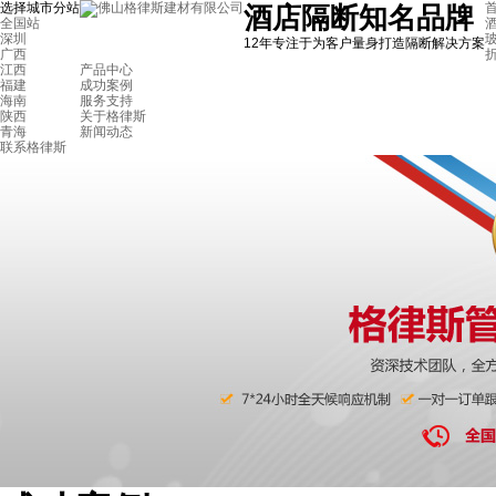
选择城市分站
首
酒店隔断知名品牌
全国站
深圳
12年专注于为客户量身打造隔断解决方案
广西
江西
产品中心
福建
成功案例
海南
服务支持
陕西
关于格律斯
青海
新闻动态
联系格律斯