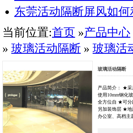
东莞活动隔断屏风如何
当前位置:
首页
»
产品中心
»
玻璃活动隔断
»
玻璃活
玻璃活动隔断
产品简介： ★采
使用10mm钢化
全方位自 ★可
另加装饰层 ★
办公室、高档主
广东揭阳榕江大酒店