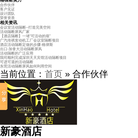
格律斯实力
合作伙伴
客户见证
设计团队
荣誉资质
相关资讯
会议室活动隔断--打造完美空间
活动隔断屏风厂家
【酒店隔断】一堵“可活动的墙”
广汽传祺发动机工厂会议室隔断项目
酒店活动隔断定做的步骤-格律斯
出口-加拿大活动隔断屏风
活动隔断的广泛应用
我司顺利完成深圳天天宾馆活动隔断项目
可进可退的活动隔断
东莞活动隔断屏风如何利用空间
当前位置：
首页
» 合作伙伴
新豪酒店