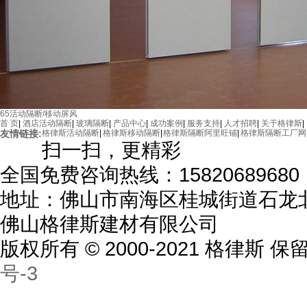
65活动隔断/移动屏风
首 页
|
酒店活动隔断
|
玻璃隔断
|
产品中心
|
成功案例
|
服务支持
|
人才招聘
|
关于格律斯
|
友情链接:
格律斯活动隔断
|
格律斯移动隔断
|
格律斯隔断阿里旺铺
|
格律斯隔断工厂网
扫一扫，更精彩
全国免费咨询热线：15820689680
地址：佛山市南海区桂城街道石龙北
佛山格律斯建材有限公司
版权所有 © 2000-2021 格律斯
号-3