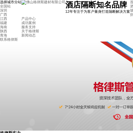
选择城市分站
首
酒店隔断知名品牌
全国站
深圳
12年专注于为客户量身打造隔断解决方案
广西
江西
产品中心
福建
成功案例
海南
服务支持
陕西
关于格律斯
青海
新闻动态
联系格律斯